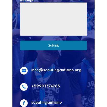
Submit
info@scoutingantiano.org

+59997374765

scoutingantiano
