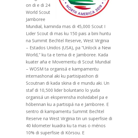
on di e di 24
World Scout
Jamboree
Mundial, kaminda mas di 45,000 Scout I
Lider Scout di mas ku 150 pais a bini huntu
na Summit Bechtel Reserve, West Virginia
– Estados Unidos (USA), pa “Unlock a New
World,” ku ta e tema di e Jamboree. Kada
kuater aña e Movementu di Scout Mundial
– WOSM ta organisá e kampamentu
internashonal aki ku partisipashon di
Scoutnan di kada skina di e mundu aki. Un
staf di 10,500 lider boluntario lo yuda
organisá un eksperensha inolvidabel pa e
hóbennan ku a partisipá na e Jamboree. E
sentro di kampamentu Summit Bechtel
Reserve na West Virginia tin un superfisie di
40 kilometer kuadra ku ta mas o ménos
10% di superfisie di Kòrsou. E