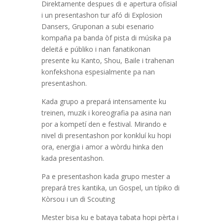
Direktamente despues di e apertura ofisial
i un presentashon tur afó di Explosion
Dansers, Gruponan a subi esenario
kompaña pa banda òf pista di músika pa
deleitá e públiko i nan fanatikonan
presente ku Kanto, Shou, Baile i trahenan
konfekshona espesialmente pa nan
presentashon.
Kada grupo a prepará intensamente ku
treinen, muzik i koreografia pa asina nan
por a kompetí den e festival. Mirando e
nivel di presentashon por konkluí ku hopi
ora, energia i amor a wòrdu hinka den
kada presentashon.
Pa e presentashon kada grupo mester a
prepará tres kantika, un Gospel, un típiko di
Kòrsou i un di Scouting
Mester bisa ku e bataya tabata hopi pèrta i