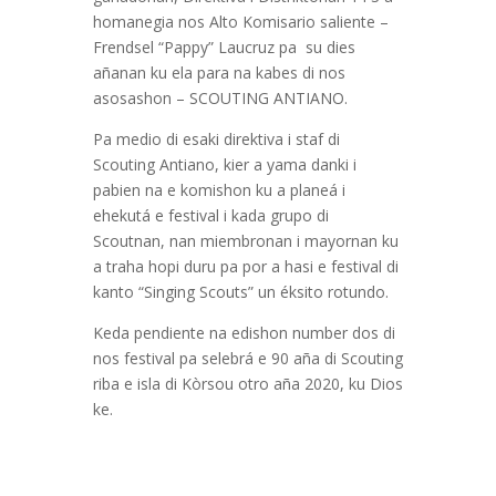
homanegia nos Alto Komisario saliente –
Frendsel “Pappy” Laucruz pa su dies
añanan ku ela para na kabes di nos
asosashon – SCOUTING ANTIANO.
Pa medio di esaki direktiva i staf di
Scouting Antiano, kier a yama danki i
pabien na e komishon ku a planeá i
ehekutá e festival i kada grupo di
Scoutnan, nan miembronan i mayornan ku
a traha hopi duru pa por a hasi e festival di
kanto “Singing Scouts” un éksito rotundo.
Keda pendiente na edishon number dos di
nos festival pa selebrá e 90 aña di Scouting
riba e isla di Kòrsou otro aña 2020, ku Dios
ke.