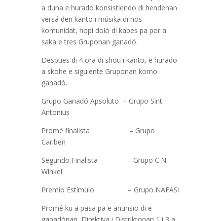
a duna e hurado konsistiendo di hendenan
versá den kanto i músika di nos
komunidat, hopi doló di kabes pa por a
saka e tres Gruponan ganadó.
Despues di 4 ora di shou i kanto, e hurado
a skohe e siguiente Gruponan komo
ganadó.
Grupo Ganadó Apsoluto – Grupo Sint
Antonius
Promé finalista – Grupo
Cariben
Segundo Finalista – Grupo C.N.
Winkel
Premio Estímulo – Grupo NAFASI
Promé ku a pasa pa e anunsio di e
ganadónan, Direktiva i Distriktonan 1 i 3 a